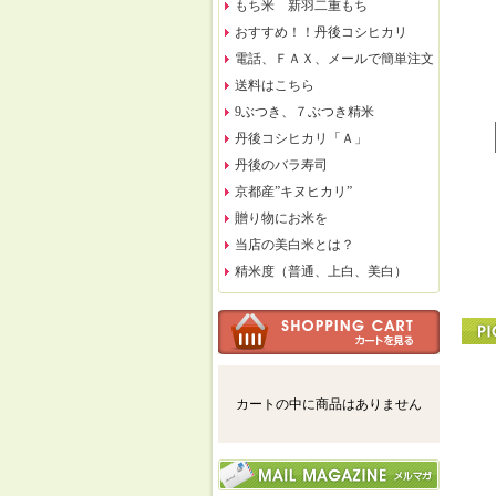
もち米 新羽二重もち
おすすめ！！丹後コシヒカリ
電話、ＦＡＸ、メールで簡単注文
送料はこちら
9ぶつき、７ぶつき精米
丹後コシヒカリ「Ａ」
丹後のバラ寿司
京都産”キヌヒカリ”
贈り物にお米を
当店の美白米とは？
精米度（普通、上白、美白）
カートの中に商品はありません