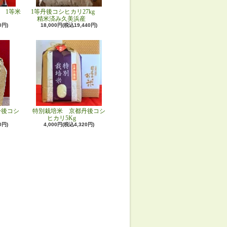
 1等米
1等丹後コシヒカリ27kg
精米済み久美浜産
0円)
18,000円(税込19,440円)
丹後コシ
特別栽培米 京都丹後コシ
ヒカリ5Kg
0円)
4,000円(税込4,320円)