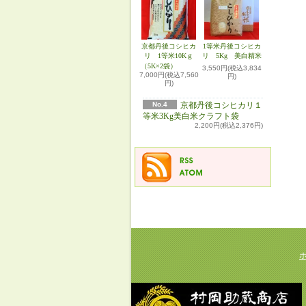
京都丹後コシヒカ
1等米丹後コシヒカ
リ 1等米10Kｇ
リ 5Kg 美白精米
（5K×2袋）
3,550円(税込3,834
7,000円(税込7,560
円)
円)
No.4
京都丹後コシヒカリ１
等米3Kg美白米クラフト袋
2,200円(税込2,376円)