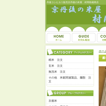
丹後コシヒカリ販売京丹後の米屋 村岡助蔵商店
ホー
霧
精米 注文
玄米 注文
無洗米 注文
その他 米穀関連製品、麺類 注
文
京都米