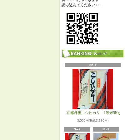
読み込んでください↓↓↓
No.1
京都丹後コシヒカリ 1等米5Kg
3,500円(税込3,780円)
No.2
No.3