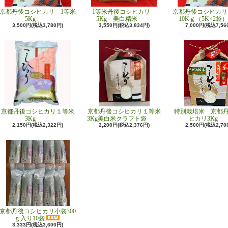
京都丹後コシヒカリ 1等米
1等米丹後コシヒカリ
京都丹後コシヒカリ
5Kg
5Kg 美白精米
10Kｇ（5K×2袋）
3,500円(税込3,780円)
3,550円(税込3,834円)
7,000円(税込7,56
京都丹後コシヒカリ１等米
京都丹後コシヒカリ１等米
特別栽培米 京都
3Kg
3Kg美白米クラフト袋
ヒカリ3Kg
2,150円(税込2,322円)
2,200円(税込2,376円)
2,500円(税込2,70
京都丹後コシヒカリ小袋300
ｇ入り10袋
3,333円(税込3,600円)