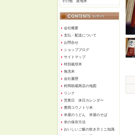
その他 産地米
会社概要
支払・配送について
お問合せ
ショップブログ
サイトマップ
特別栽培米
無洗米
会社履歴
村岡助蔵商店の地図
リンク
営業日 休日カレンダー
豊岡コウノトリ米
米屋のうどん 米屋のそば
米の保存方法
おいしいご飯の炊き方ミニ知識