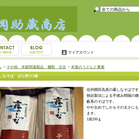
マイアカウント
ム
>
その他 米穀関連製品、麺類 注文
>
米屋のうどんと蕎麦
しなそば ばら売り2袋
信州開田高原の霧しなそばです
独自製法による手揉み間隔の腰
藪系のそばです。
やや太めでしかもその太さにも
ます。
1袋200ｇ