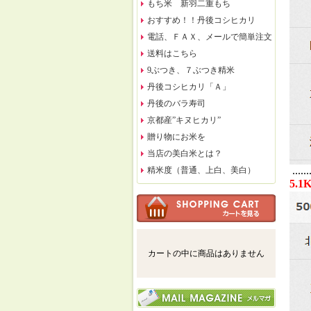
もち米 新羽二重もち
おすすめ！！丹後コシヒカリ
電話、ＦＡＸ、メールで簡単注文
送料はこちら
9ぶつき、７ぶつき精米
丹後コシヒカリ「Ａ」
丹後のバラ寿司
京都産”キヌヒカリ”
贈り物にお米を
当店の美白米とは？
.......
精米度（普通、上白、美白）
5.
カートの中に商品はありません