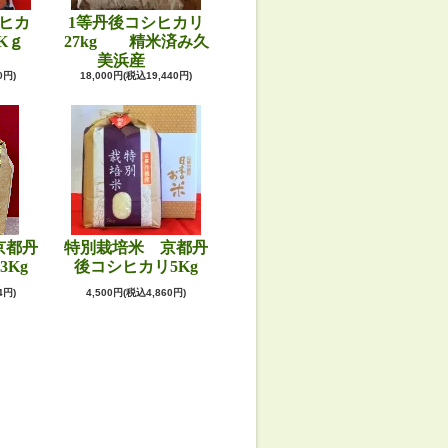
ヒカ
1等丹後コシヒカリ
Kｇ
27kg 精米済み久
美浜産
0円)
18,000円(税込19,440円)
京都丹
特別栽培米 京都丹
3Kg
後コシヒカリ5Kg
4円)
4,500円(税込4,860円)