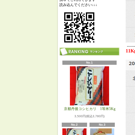
読み込んでください↓↓↓
.......
11
No.1
京都丹後コシヒカリ 1等米5Kg
3,500円(税込3,780円)
No.2
No.3