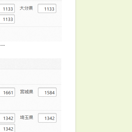
.....