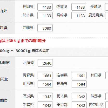
...............................................................................................................
Kg以上30ｋｇまでの箱1箱分