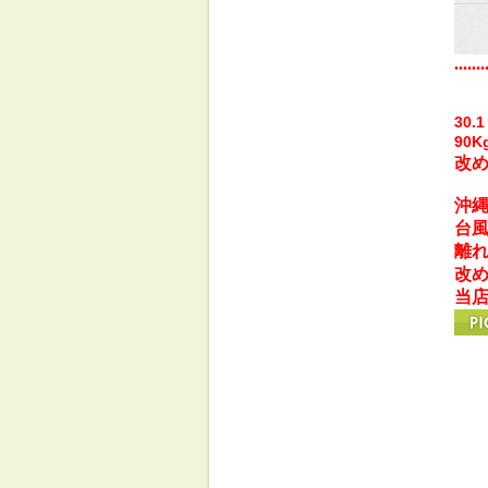
.......
30
90
改
沖縄
台
離
改
当