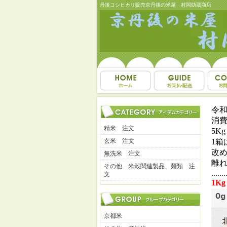
丹後コシヒカリ販売京丹後の米屋 村岡助蔵商店
令和
消
精米 注文
5K
玄米 注文
1箱
改
無洗米 注文
離
その他 米穀関連製品、麺類 注
.......
文
1K
京都米