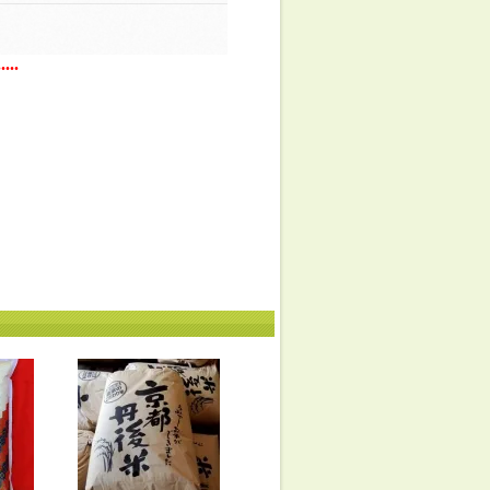
.....
。