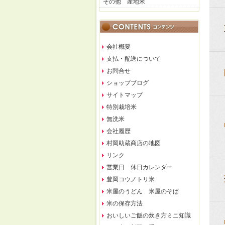
その他 産地米
会社概要
支払・配送について
お問合せ
ショップブログ
サイトマップ
特別栽培米
無洗米
会社履歴
村岡助蔵商店の地図
リンク
営業日 休日カレンダー
豊岡コウノトリ米
米屋のうどん 米屋のそば
米の保存方法
おいしいご飯の炊き方ミニ知識