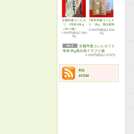
京都丹後コシヒカ
1等米丹後コシヒカ
リ 1等米10Kｇ
リ 5Kg 美白精米
（5K×2袋）
3,550円(税込3,834
7,000円(税込7,560
円)
円)
No.4
京都丹後コシヒカリ１
等米3Kg美白米クラフト袋
2,200円(税込2,376円)