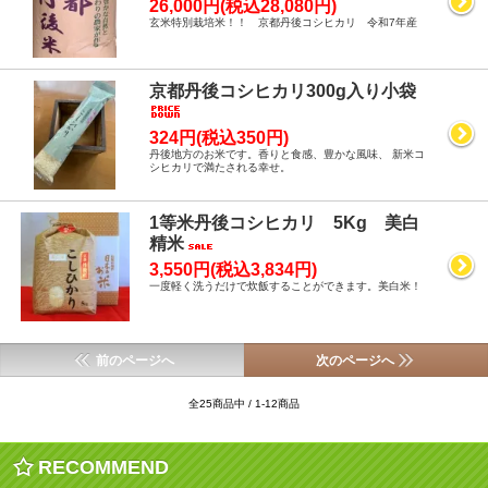
26,000円(税込28,080円)
玄米特別栽培米！！ 京都丹後コシヒカリ 令和7年産
京都丹後コシヒカリ300g入り小袋
324円(税込350円)
丹後地方のお米です。香りと食感、豊かな風味、 新米コ
シヒカリで満たされる幸せ。
1等米丹後コシヒカリ 5Kg 美白
精米
3,550円(税込3,834円)
一度軽く洗うだけで炊飯することができます。美白米！
前のページへ
次のページへ
全25商品中 / 1-12商品
RECOMMEND