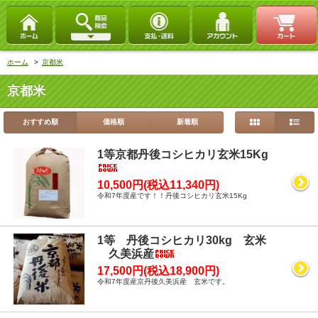
ホーム
>
京都米
京都米
おすすめ順
価格順
新着順
1等京都丹後コシヒカリ玄米15Kg
10,500円(税込11,340円)
令和7年度産です！！丹後コシヒカリ玄米15Kg
1等 丹後コシヒカリ30kg 玄米
久美浜産
17,500円(税込18,900円)
令和7年度産京丹後久美浜産 玄米です。